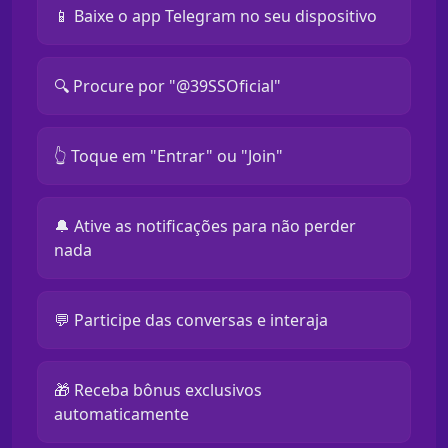
📱 Baixe o app Telegram no seu dispositivo
🔍 Procure por "@39SSOficial"
👆 Toque em "Entrar" ou "Join"
🔔 Ative as notificações para não perder
nada
💬 Participe das conversas e interaja
🎁 Receba bônus exclusivos
automaticamente