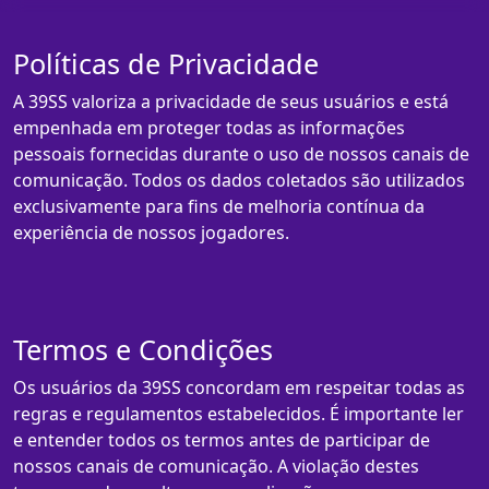
Políticas de Privacidade
A 39SS valoriza a privacidade de seus usuários e está
empenhada em proteger todas as informações
pessoais fornecidas durante o uso de nossos canais de
comunicação. Todos os dados coletados são utilizados
exclusivamente para fins de melhoria contínua da
experiência de nossos jogadores.
Termos e Condições
Os usuários da 39SS concordam em respeitar todas as
regras e regulamentos estabelecidos. É importante ler
e entender todos os termos antes de participar de
nossos canais de comunicação. A violação destes