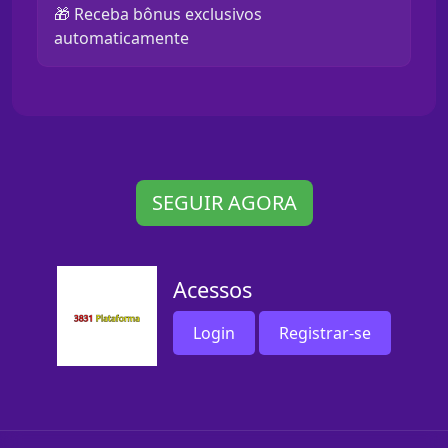
🎁 Receba bônus exclusivos
automaticamente
SEGUIR AGORA
Acessos
Login
Registrar-se