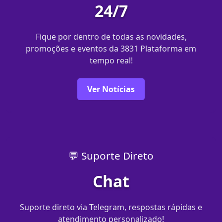
24/7
Fique por dentro de todas as novidades,
promoções e eventos da 3831 Plataforma em
tempo real!
Ver Notícias
💬 Suporte Direto
Chat
Suporte direto via Telegram, respostas rápidas e
atendimento personalizado!