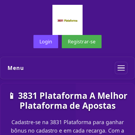
Login
Registrar-se
Menu
📱 3831 Plataforma A Melhor
Plataforma de Apostas
Cadastre-se na 3831 Plataforma para ganhar
bônus no cadastro e em cada recarga. Com a