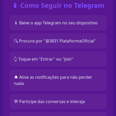
📱 Como Seguir no Telegram
📱 Baixe o app Telegram no seu dispositivo
🔍 Procure por "@3831 PlataformaOficial"
👆 Toque em "Entrar" ou "Join"
🔔 Ative as notificações para não perder
nada
💬 Participe das conversas e interaja