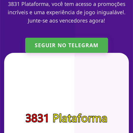
3831 Plataforma, você tem acesso a promoções
incríveis e uma experiência de jogo inigualável.
Junte-se aos vencedores agora!
SEGUIR NO TELEGRAM