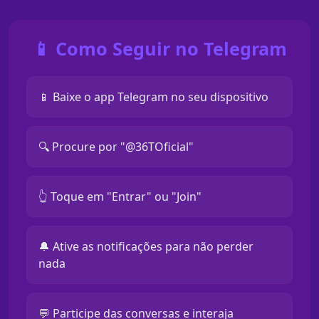
📱 Como Seguir no Telegram
📱 Baixe o app Telegram no seu dispositivo
🔍 Procure por "@36TOficial"
👆 Toque em "Entrar" ou "Join"
🔔 Ative as notificações para não perder
nada
💬 Participe das conversas e interaja