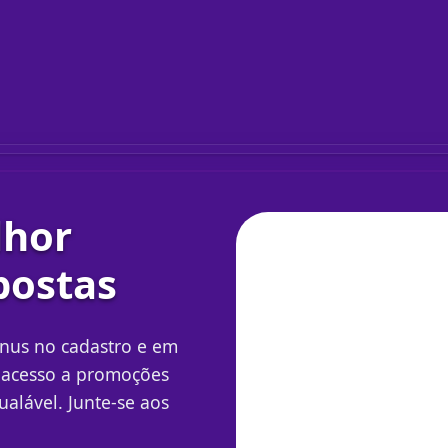
lhor
postas
ônus no cadastro e em
m acesso a promoções
ualável. Junte-se aos