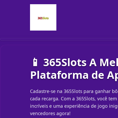
📱 365Slots A Me
Plataforma de A
Cadastre-se na 365Slots para ganhar b
cada recarga. Com a 365Slots, você te
incríveis e uma experiência de jogo inig
vencedores agora!