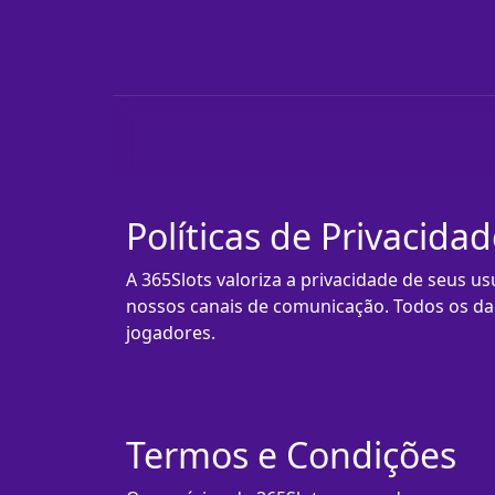
Políticas de Privacida
A 365Slots valoriza a privacidade de seus 
nossos canais de comunicação. Todos os dad
jogadores.
Termos e Condições