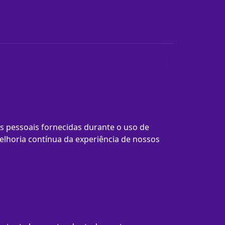
s pessoais fornecidas durante o uso de
elhoria contínua da experiência de nossos