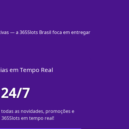
vas — a 365Slots Brasil foca em entregar
cias em Tempo Real
24/7
e todas as novidades, promoções e
 365Slots em tempo real!