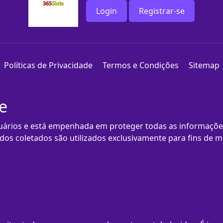
Login
Registrar-se
Políticas de Privacidade
Termos e Condições
Sitemap
de
usuários e está empenhada em proteger todas as informaçõe
os coletados são utilizados exclusivamente para fins de m