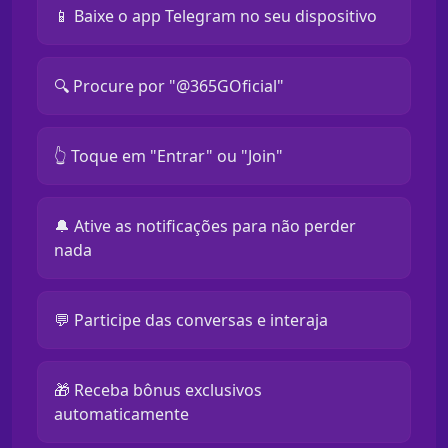
📱 Baixe o app Telegram no seu dispositivo
🔍 Procure por "@365GOficial"
👆 Toque em "Entrar" ou "Join"
🔔 Ative as notificações para não perder
nada
💬 Participe das conversas e interaja
🎁 Receba bônus exclusivos
automaticamente