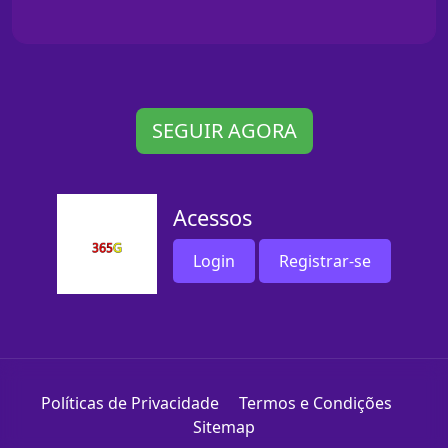
SEGUIR AGORA
Acessos
Login
Registrar-se
Políticas de Privacidade
Termos e Condições
Sitemap