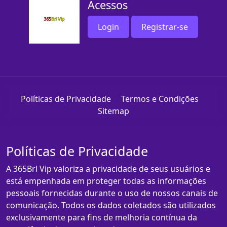
Acessos
Login
Registrar-se
Políticas de Privacidade
Termos e Condições
Sitemap
Políticas de Privacidade
A 365Brl Vip valoriza a privacidade de seus usuários e
está empenhada em proteger todas as informações
pessoais fornecidas durante o uso de nossos canais de
comunicação. Todos os dados coletados são utilizados
exclusivamente para fins de melhoria contínua da