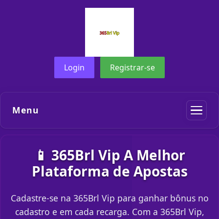
Login
Registrar-se
Menu
📱 365Brl Vip A Melhor
Plataforma de Apostas
Cadastre-se na 365Brl Vip para ganhar bônus no
cadastro e em cada recarga. Com a 365Brl Vip,