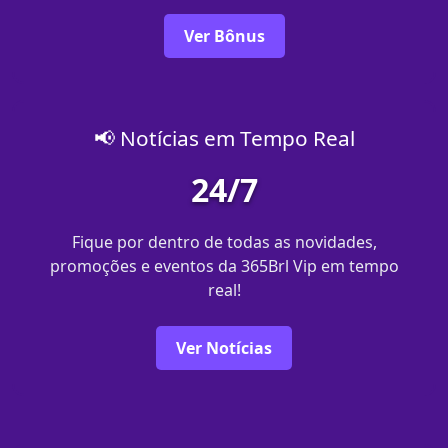
Ver Bônus
📢 Notícias em Tempo Real
24/7
Fique por dentro de todas as novidades,
promoções e eventos da 365Brl Vip em tempo
real!
Ver Notícias