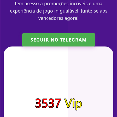
tem acesso a promoções incríveis e uma
experiência de jogo inigualável. Junte-se aos
vencedores agora!
SEGUIR NO TELEGRAM