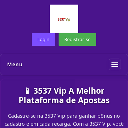
Login
Registrar-se
Menu
📱 3537 Vip A Melhor
Plataforma de Apostas
Cadastre-se na 3537 Vip para ganhar bônus no
cadastro e em cada recarga. Com a 3537 Vip, você