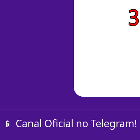
📱 Canal Oficial no Telegram!