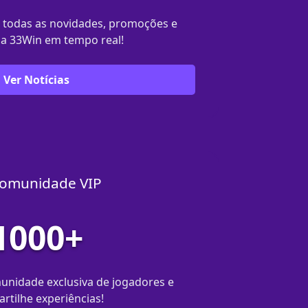
e todas as novidades, promoções e
a 33Win em tempo real!
Ver Notícias
Comunidade VIP
1000+
unidade exclusiva de jogadores e
rtilhe experiências!