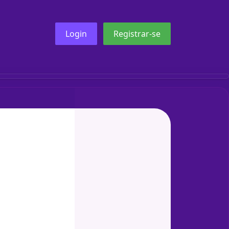
Login
Registrar-se