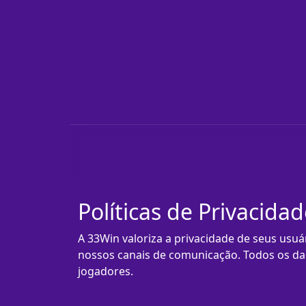
Políticas de Privacida
A 33Win valoriza a privacidade de seus usu
nossos canais de comunicação. Todos os dad
jogadores.