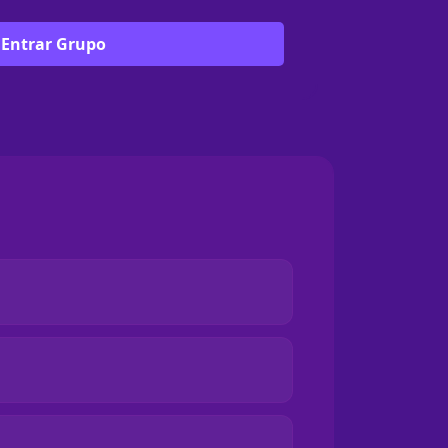
Entrar Grupo