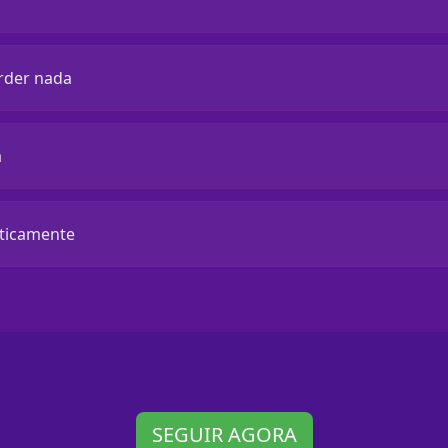
erder nada
a
aticamente
SEGUIR AGORA