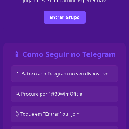
jogadores e compartilhe experiências!
Entrar Grupo
📱 Como Seguir no Telegram
📱 Baixe o app Telegram no seu dispositivo
🔍 Procure por "@30WimOficial"
👆 Toque em "Entrar" ou "Join"