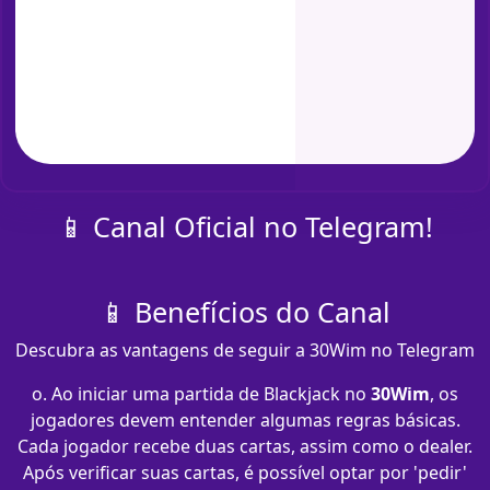
📱 Canal Oficial no Telegram!
📱 Benefícios do Canal
Descubra as vantagens de seguir a 30Wim no Telegram
o. Ao iniciar uma partida de Blackjack no
30Wim
, os
jogadores devem entender algumas regras básicas.
Cada jogador recebe duas cartas, assim como o dealer.
Após verificar suas cartas, é possível optar por 'pedir'