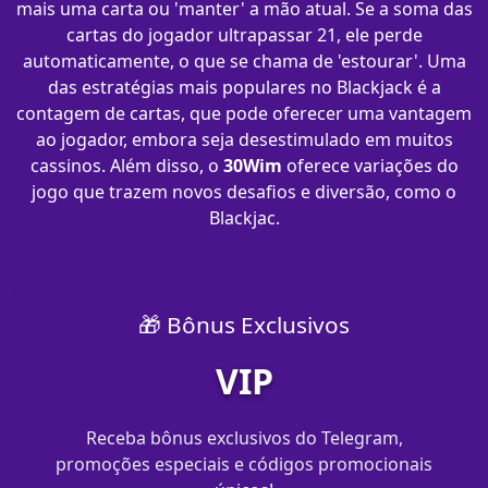
mais uma carta ou 'manter' a mão atual. Se a soma das
cartas do jogador ultrapassar 21, ele perde
automaticamente, o que se chama de 'estourar'. Uma
das estratégias mais populares no Blackjack é a
contagem de cartas, que pode oferecer uma vantagem
ao jogador, embora seja desestimulado em muitos
cassinos. Além disso, o
30Wim
oferece variações do
jogo que trazem novos desafios e diversão, como o
Blackjac.
🎁 Bônus Exclusivos
VIP
Receba bônus exclusivos do Telegram,
promoções especiais e códigos promocionais