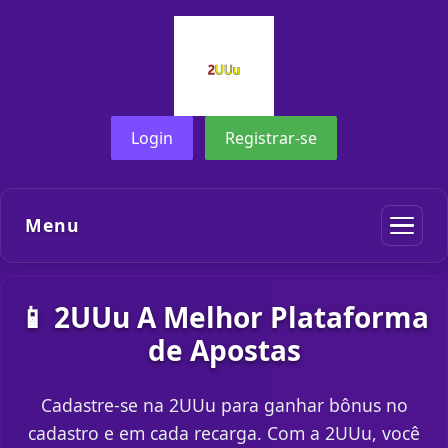
Login
Registrar-se
Menu
📱 2UUu A Melhor Plataforma
de Apostas
Cadastre-se na 2UUu para ganhar bônus no
cadastro e em cada recarga. Com a 2UUu, você