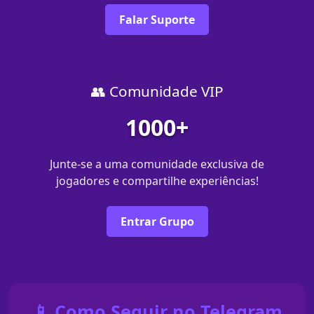
Falar Suporte
👥 Comunidade VIP
1000+
Junte-se a uma comunidade exclusiva de
jogadores e compartilhe experiências!
Entrar Grupo
📱 Como Seguir no Telegram