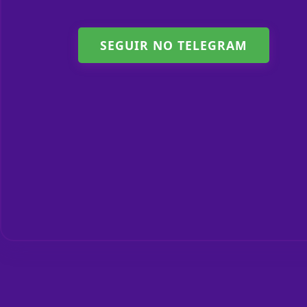
SEGUIR NO TELEGRAM