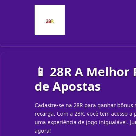
📱 28R A Melhor
de Apostas
Cadastre-se na 28R para ganhar bônus 
recarga. Com a 28R, você tem acesso a 
uma experiência de jogo inigualável. J
agora!