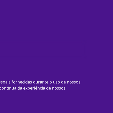
ssoais fornecidas durante o uso de nossos
 contínua da experiência de nossos