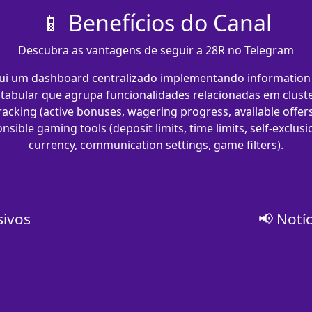
📱 Benefícios do Canal
Descubra as vantagens de seguir a 28R no Telegram
tui um dashboard centralizado implementando information ar
tabular que agrupa funcionalidades relacionadas em cluste
racking (active bonuses, wagering progress, available offer
ible gaming tools (deposit limits, time limits, self-exclus
currency, communication settings, game filters).
sivos
📢 Notí