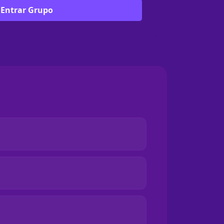
Entrar Grupo