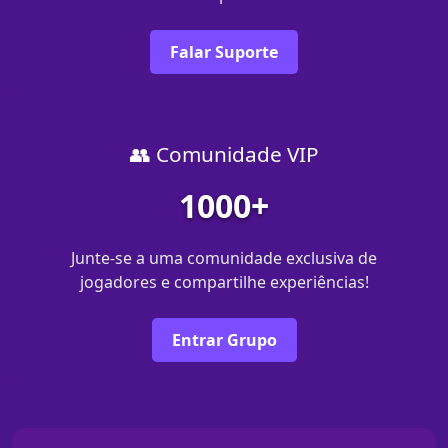
Falar Suporte
👥 Comunidade VIP
1000+
Junte-se a uma comunidade exclusiva de
jogadores e compartilhe experiências!
Entrar Grupo