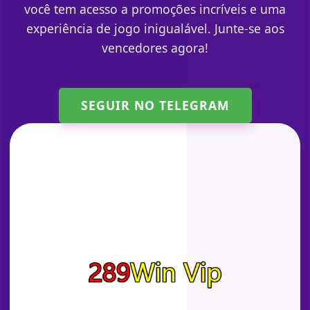
você tem acesso a promoções incríveis e uma
experiência de jogo inigualável. Junte-se aos
vencedores agora!
SEGUIR NO TELEGRAM