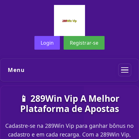
Login
Registrar-se
Menu
📱 289Win Vip A Melhor
Plataforma de Apostas
Cadastre-se na 289Win Vip para ganhar bônus no
cadastro e em cada recarga. Com a 289Win Vip,