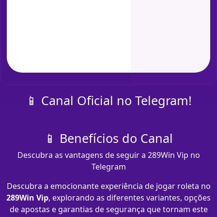
📱 Canal Oficial no Telegram!
📱 Benefícios do Canal
Descubra as vantagens de seguir a 289Win Vip no
Telegram
Descubra a emocionante experiência de jogar roleta no
289Win Vip
, explorando as diferentes variantes, opções
de apostas e garantias de segurança que tornam este