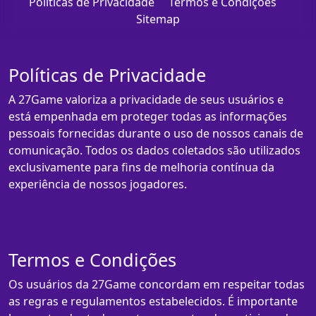
Políticas de Privacidade
Termos e Condições
Sitemap
Políticas de Privacidade
A 27Game valoriza a privacidade de seus usuários e
está empenhada em proteger todas as informações
pessoais fornecidas durante o uso de nossos canais de
comunicação. Todos os dados coletados são utilizados
exclusivamente para fins de melhoria contínua da
experiência de nossos jogadores.
Termos e Condições
Os usuários da 27Game concordam em respeitar todas
as regras e regulamentos estabelecidos. É importante