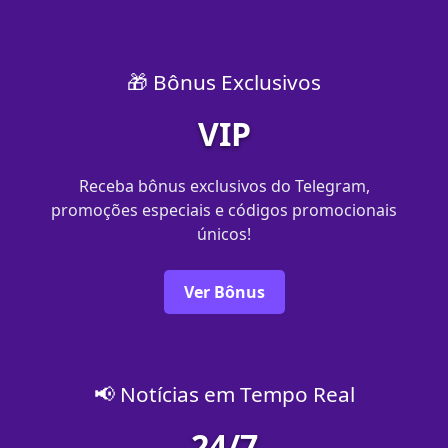
🎁 Bônus Exclusivos
VIP
Receba bônus exclusivos do Telegram,
promoções especiais e códigos promocionais
únicos!
Ver Bônus
📢 Notícias em Tempo Real
24/7