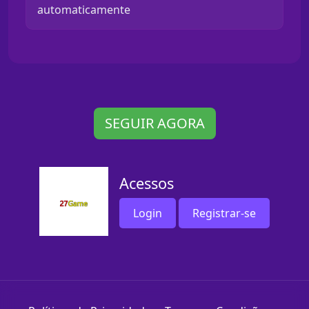
automaticamente
SEGUIR AGORA
Acessos
Login
Registrar-se