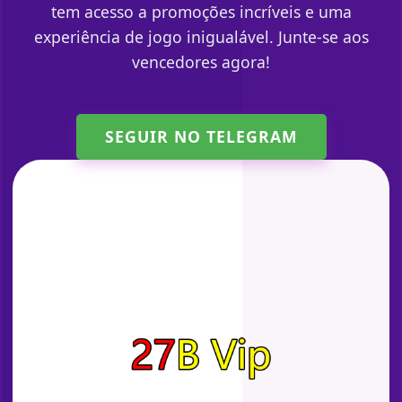
tem acesso a promoções incríveis e uma
experiência de jogo inigualável. Junte-se aos
vencedores agora!
SEGUIR NO TELEGRAM