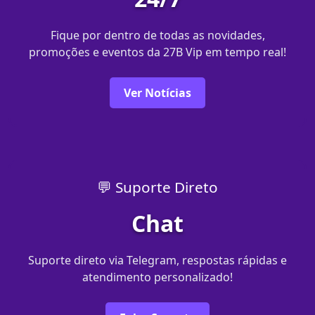
Fique por dentro de todas as novidades,
promoções e eventos da 27B Vip em tempo real!
Ver Notícias
💬 Suporte Direto
Chat
Suporte direto via Telegram, respostas rápidas e
atendimento personalizado!