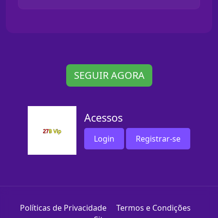
SEGUIR AGORA
Acessos
Login
Registrar-se
Políticas de Privacidade
Termos e Condições