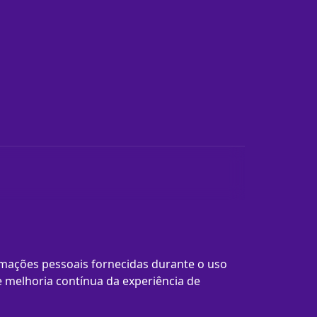
rmações pessoais fornecidas durante o uso
e melhoria contínua da experiência de