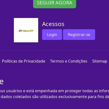
SEGUIR AGORA
Acessos
Login
Registrar-se
Políticas de Privacidade
Termos e Condições
Sitemap
de
seus usuários e está empenhada em proteger todas as info
dados coletados são utilizados exclusivamente para fins d