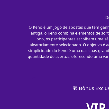
D
O Keno é um jogo de apostas que tem ganh
antiga, o Keno combina elementos de sort
jogo, os participantes escolhem uma sé
aleatoriamente selecionado. O objetivo é 
simplicidade do Keno é uma das suas grand
quantidade de acertos, oferecendo uma var
🎁 Bônus Exclu
VIP