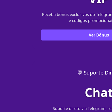
Receba bônus exclusivos do Telegra
e códigos promocionai
Ver Bônus
💬 Suporte Di
Cha
Suporte direto via Telegram, r