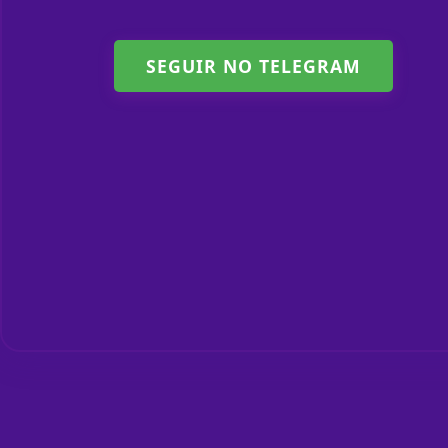
SEGUIR NO TELEGRAM