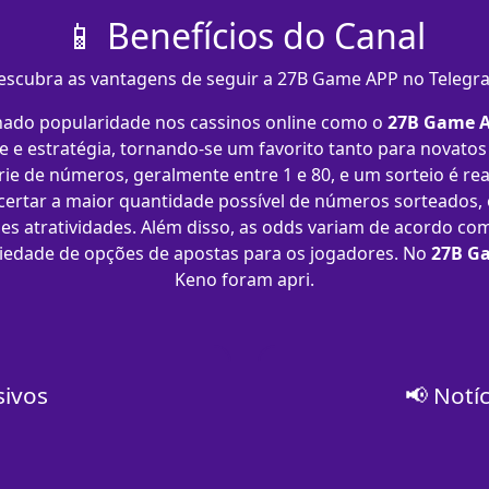
📱 Benefícios do Canal
escubra as vantagens de seguir a 27B Game APP no Telegr
ado popularidade nos cassinos online como o
27B Game 
e e estratégia, tornando-se um favorito tanto para novatos
rie de números, geralmente entre 1 e 80, e um sorteio é r
acertar a maior quantidade possível de números sorteados, 
es atratividades. Além disso, as odds variam de acordo co
iedade de opções de apostas para os jogadores. No
27B G
Keno foram apri.
sivos
📢 Notí