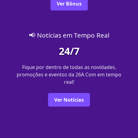
Ver Bônus
📢 Notícias em Tempo Real
24/7
Fique por dentro de todas as novidades,
promoções e eventos da 26A Com em tempo
real!
Ver Notícias