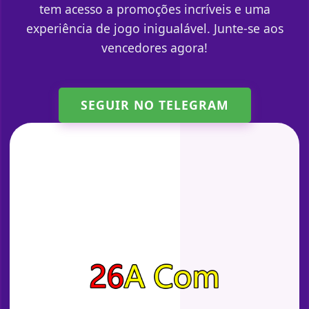
tem acesso a promoções incríveis e uma
experiência de jogo inigualável. Junte-se aos
vencedores agora!
SEGUIR NO TELEGRAM