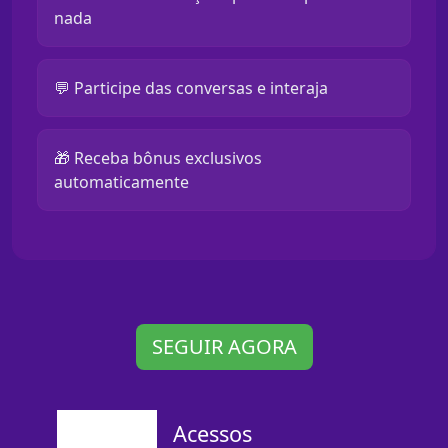
nada
💬 Participe das conversas e interaja
🎁 Receba bônus exclusivos
automaticamente
SEGUIR AGORA
Acessos