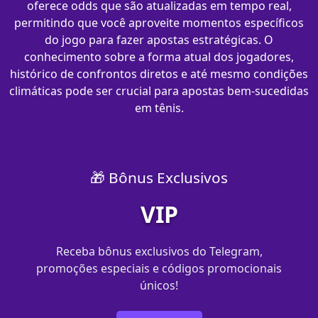
oferece odds que são atualizadas em tempo real,
permitindo que você aproveite momentos específicos
do jogo para fazer apostas estratégicas. O
conhecimento sobre a forma atual dos jogadores,
histórico de confrontos diretos e até mesmo condições
climáticas pode ser crucial para apostas bem-sucedidas
em tênis.
🎁 Bônus Exclusivos
VIP
Receba bônus exclusivos do Telegram,
promoções especiais e códigos promocionais
únicos!