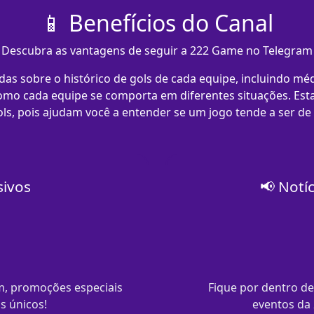
📱 Benefícios do Canal
Descubra as vantagens de seguir a 222 Game no Telegram
as sobre o histórico de gols de cada equipe, incluindo mé
omo cada equipe se comporta em diferentes situações. Esta
s, pois ajudam você a entender se um jogo tende a ser de
sivos
📢 Notí
m, promoções especiais
Fique por dentro d
s únicos!
eventos da