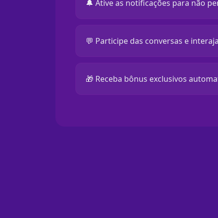
🔔 Ative as notificações para não p
💬 Participe das conversas e interaj
🎁 Receba bônus exclusivos autom