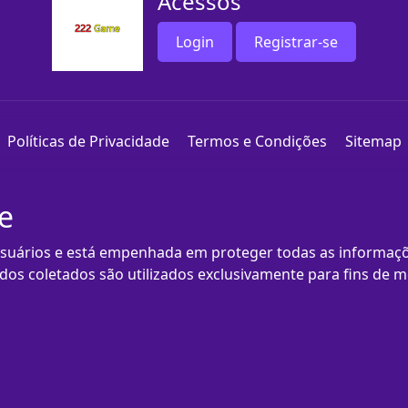
Acessos
Login
Registrar-se
Políticas de Privacidade
Termos e Condições
Sitemap
de
 usuários e está empenhada em proteger todas as informaçõ
os coletados são utilizados exclusivamente para fins de m