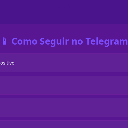
📱 Como Seguir no Telegram
ositivo