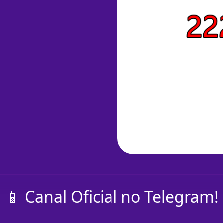
📱 Canal Oficial no Telegram!