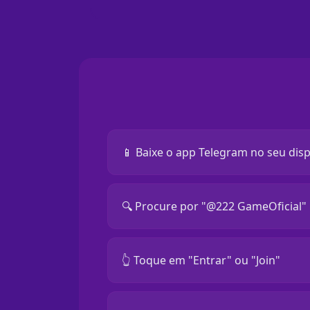
📱 Baixe o app Telegram no seu disp
🔍 Procure por "@222 GameOficial"
👆 Toque em "Entrar" ou "Join"