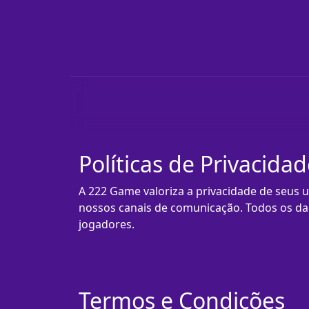
Políticas de Privacida
A 222 Game valoriza a privacidade de seus
nossos canais de comunicação. Todos os dad
jogadores.
Termos e Condições