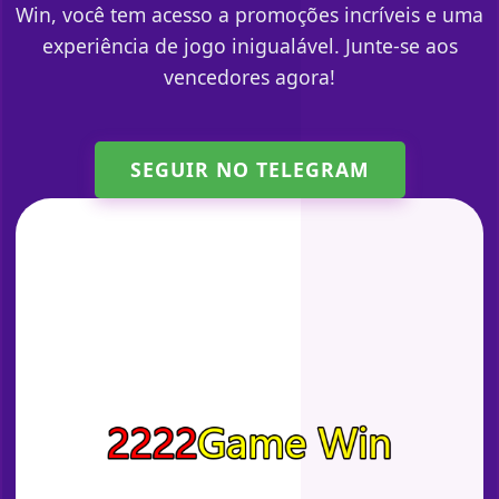
Win, você tem acesso a promoções incríveis e uma
experiência de jogo inigualável. Junte-se aos
vencedores agora!
SEGUIR NO TELEGRAM