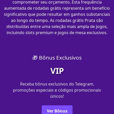
comprometer seu orçamento. Esta frequência
aumentada de rodadas grátis representa um benefício
significativo que pode resultar em ganhos substanciais
ao longo do tempo. As rodadas grátis Prata são
distribuídas entre uma seleção mais ampla de jogos,
incluindo slots premium e jogos de mesa exclusivos.
🎁 Bônus Exclusivos
VIP
Receba bônus exclusivos do Telegram,
promoções especiais e códigos promocionais
únicos!
Ver Bônus