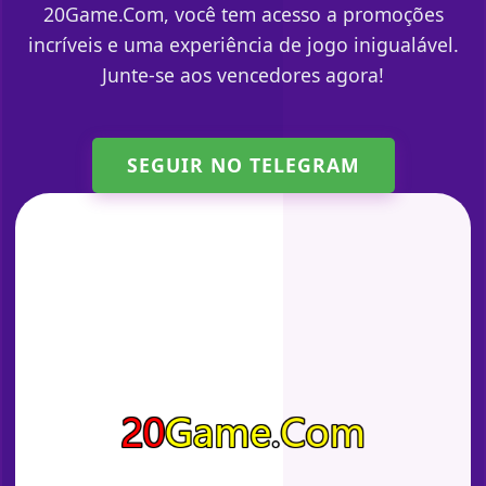
20Game.Com, você tem acesso a promoções
incríveis e uma experiência de jogo inigualável.
Junte-se aos vencedores agora!
SEGUIR NO TELEGRAM