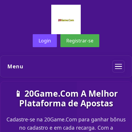
Login
Registrar-se
Menu
📱 20Game.Com A Melhor
Plataforma de Apostas
Cadastre-se na 20Game.Com para ganhar bônus
no cadastro e em cada recarga. Com a