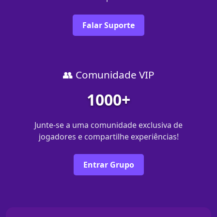
Falar Suporte
👥 Comunidade VIP
1000+
Junte-se a uma comunidade exclusiva de
jogadores e compartilhe experiências!
Entrar Grupo