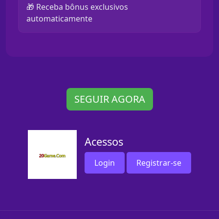
🎁 Receba bônus exclusivos
automaticamente
SEGUIR AGORA
Acessos
Login
Registrar-se