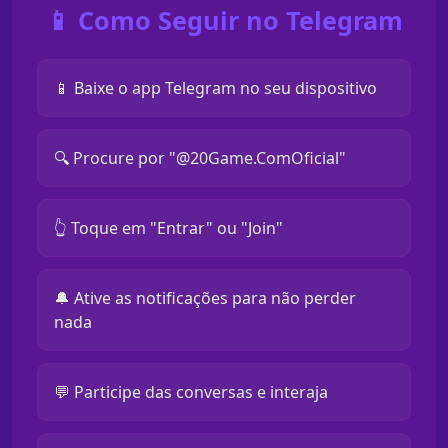
📱 Como Seguir no Telegram
📱 Baixe o app Telegram no seu dispositivo
🔍 Procure por "@20Game.ComOficial"
👆 Toque em "Entrar" ou "Join"
🔔 Ative as notificações para não perder
nada
💬 Participe das conversas e interaja