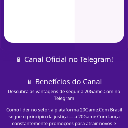
📱 Canal Oficial no Telegram!
📱 Benefícios do Canal
Descubra as vantagens de seguir a 20Game.Com no
Telegram
Como líder no setor, a plataforma 20Game.Com Brasil
segue o princípio da justiça — a 20Game.Com lança
constantemente promoções para atrair novos e