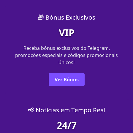
🎁 Bônus Exclusivos
VIP
Receba bônus exclusivos do Telegram,
promoções especiais e códigos promocionais
únicos!
Ver Bônus
📢 Notícias em Tempo Real
24/7