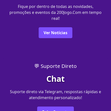
Fique por dentro de todas as novidades,
promoções e eventos da 200Jogo.Com em tempo
real!
Ver Notícias
💬 Suporte Direto
Chat
Suporte direto via Telegram, respostas rápidas e
atendimento personalizado!