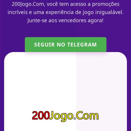
200Jogo.Com, você tem acesso a promoções
incríveis e uma experiência de jogo inigualável.
Junte-se aos vencedores agora!
SEGUIR NO TELEGRAM