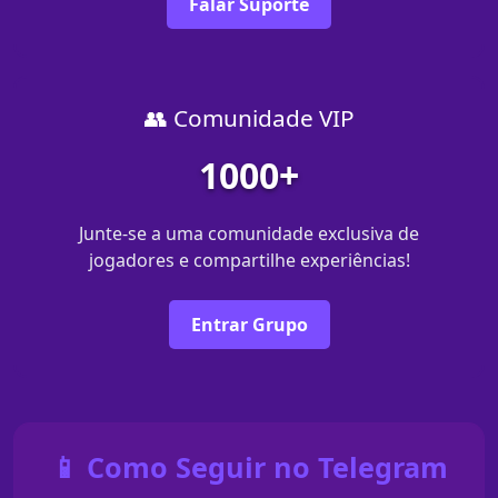
Falar Suporte
👥 Comunidade VIP
1000+
Junte-se a uma comunidade exclusiva de
jogadores e compartilhe experiências!
Entrar Grupo
📱 Como Seguir no Telegram