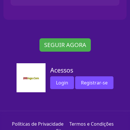
SEGUIR AGORA
Acessos
Login
Registrar-se
Políticas de Privacidade
Termos e Condições