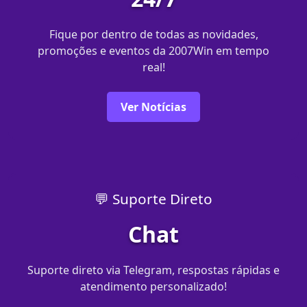
Fique por dentro de todas as novidades,
promoções e eventos da 2007Win em tempo
real!
Ver Notícias
💬 Suporte Direto
Chat
Suporte direto via Telegram, respostas rápidas e
atendimento personalizado!