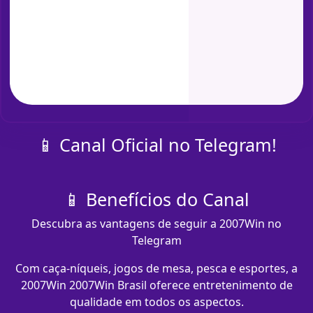
📱 Canal Oficial no Telegram!
📱 Benefícios do Canal
Descubra as vantagens de seguir a 2007Win no
Telegram
Com caça-níqueis, jogos de mesa, pesca e esportes, a
2007Win 2007Win Brasil oferece entretenimento de
qualidade em todos os aspectos.