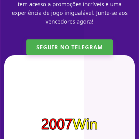
tem acesso a promoções incríveis e uma
experiência de jogo inigualável. Junte-se aos
vencedores agora!
SEGUIR NO TELEGRAM