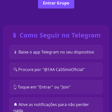
Entrar Grupo
📱 Como Seguir no Telegram
📱 Baixe o app Telegram no seu dispositivo
🔍 Procure por "@1AA CaSSinoOficial"
👆 Toque em "Entrar" ou "Join"
🔔 Ative as notificações para não perder
nada