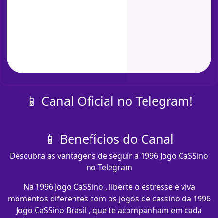
📱 Canal Oficial no Telegram!
📱 Benefícios do Canal
Descubra as vantagens de seguir a 1996 Jogo CaSSino
no Telegram
Na 1996 Jogo CaSSino , liberte o estresse e viva
momentos diferentes com os jogos de cassino da 1996
Jogo CaSSino Brasil , que te acompanham em cada