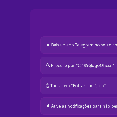
📱 Baixe o app Telegram no seu disp
🔍 Procure por "@1996JogoOficial"
👆 Toque em "Entrar" ou "Join"
🔔 Ative as notificações para não p