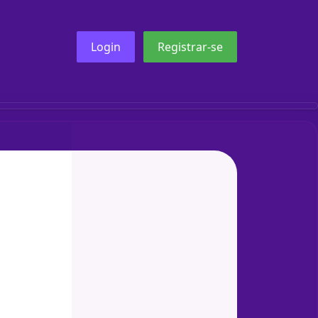
Login
Registrar-se