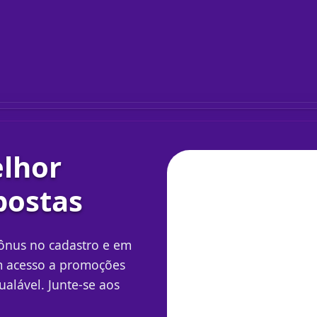
elhor
postas
ônus no cadastro e em
m acesso a promoções
ualável. Junte-se aos