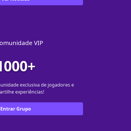
Comunidade VIP
1000+
unidade exclusiva de jogadores e
rtilhe experiências!
Entrar Grupo