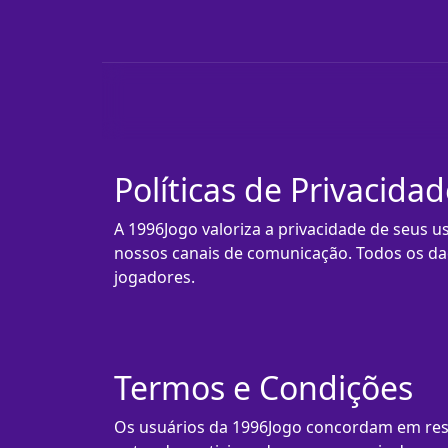
Políticas de Privacida
A 1996Jogo valoriza a privacidade de seus 
nossos canais de comunicação. Todos os dad
jogadores.
Termos e Condições
Os usuários da 1996Jogo concordam em respe