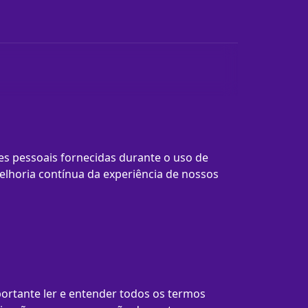
es pessoais fornecidas durante o uso de
elhoria contínua da experiência de nossos
ortante ler e entender todos os termos