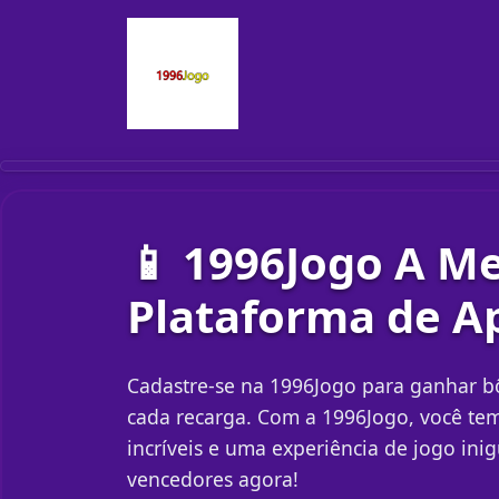
📱 1996Jogo A M
Plataforma de A
Cadastre-se na 1996Jogo para ganhar b
cada recarga. Com a 1996Jogo, você te
incríveis e uma experiência de jogo inig
vencedores agora!