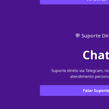
💬 Suporte Di
Cha
Suporte direto via Telegram, r
atendimento persona
Falar Suport