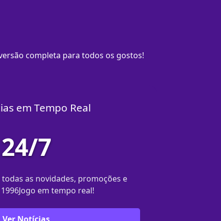
iversão completa para todos os gostos!
cias em Tempo Real
24/7
e todas as novidades, promoções e
 1996Jogo em tempo real!
Ver Notícias