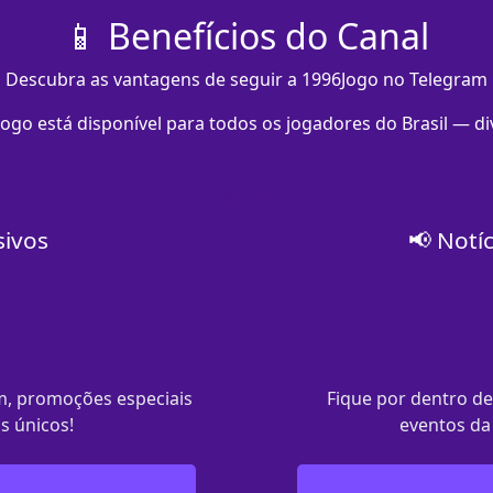
📱 Benefícios do Canal
Descubra as vantagens de seguir a 1996Jogo no Telegram
go está disponível para todos os jogadores do Brasil — d
sivos
📢 Notí
m, promoções especiais
Fique por dentro d
s únicos!
eventos da