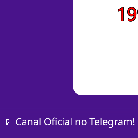
📱 Canal Oficial no Telegram!