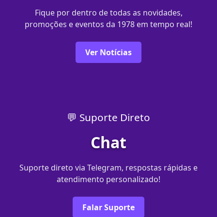
Fique por dentro de todas as novidades,
promoções e eventos da 1978 em tempo real!
Ver Notícias
💬 Suporte Direto
Chat
Suporte direto via Telegram, respostas rápidas e
atendimento personalizado!
Falar Suporte