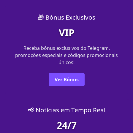
🎁 Bônus Exclusivos
VIP
Receba bônus exclusivos do Telegram,
promoções especiais e códigos promocionais
únicos!
Ver Bônus
📢 Notícias em Tempo Real
24/7