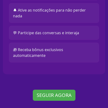
🔔 Ative as notificações para não perder
nada
💬 Participe das conversas e interaja
🎁 Receba bônus exclusivos
automaticamente
SEGUIR AGORA