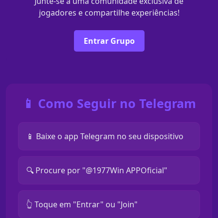
Junte-se a uma comunidade exclusiva de
jogadores e compartilhe experiências!
Entrar Grupo
📱 Como Seguir no Telegram
📱 Baixe o app Telegram no seu dispositivo
🔍 Procure por "@1977Win APPOficial"
👆 Toque em "Entrar" ou "Join"