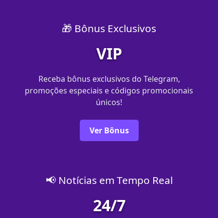
🎁 Bônus Exclusivos
VIP
Receba bônus exclusivos do Telegram,
promoções especiais e códigos promocionais
únicos!
Ver Bônus
📢 Notícias em Tempo Real
24/7