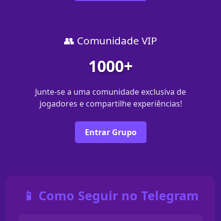
👥 Comunidade VIP
1000+
Junte-se a uma comunidade exclusiva de
jogadores e compartilhe experiências!
Entrar Grupo
📱 Como Seguir no Telegram