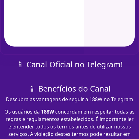
📱 Canal Oficial no Telegram!
📱 Benefícios do Canal
Descubra as vantagens de seguir a 188W no Telegram
Os usuários da
188W
concordam em respeitar todas as
regras e regulamentos estabelecidos. É importante ler
e entender todos os termos antes de utilizar nossos
serviços. A violação destes termos pode resultar em