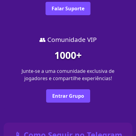
Falar Suporte
👥 Comunidade VIP
1000+
Junte-se a uma comunidade exclusiva de
jogadores e compartilhe experiências!
Entrar Grupo
📱 Como Seguir no Telegram