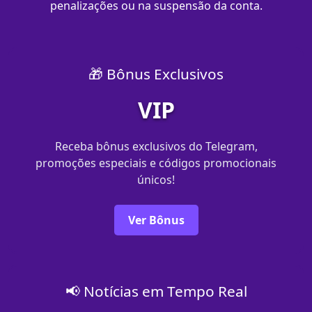
penalizações ou na suspensão da conta.
🎁 Bônus Exclusivos
VIP
Receba bônus exclusivos do Telegram,
promoções especiais e códigos promocionais
únicos!
Ver Bônus
📢 Notícias em Tempo Real