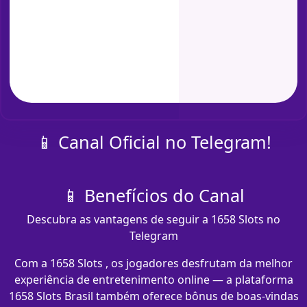
📱 Canal Oficial no Telegram!
📱 Benefícios do Canal
Descubra as vantagens de seguir a 1658 Slots no
Telegram
Com a 1658 Slots , os jogadores desfrutam da melhor
experiência de entretenimento online — a plataforma
1658 Slots Brasil também oferece bônus de boas-vindas