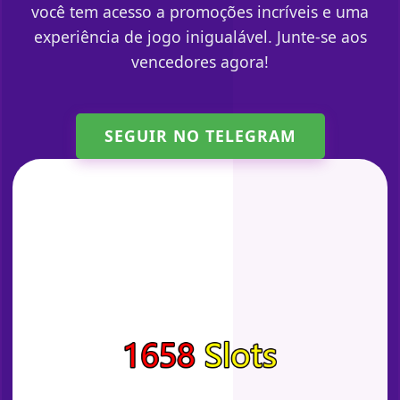
você tem acesso a promoções incríveis e uma
experiência de jogo inigualável. Junte-se aos
vencedores agora!
SEGUIR NO TELEGRAM