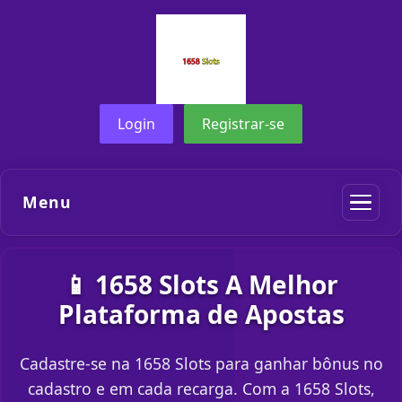
Login
Registrar-se
Menu
📱 1658 Slots A Melhor
Plataforma de Apostas
Cadastre-se na 1658 Slots para ganhar bônus no
cadastro e em cada recarga. Com a 1658 Slots,