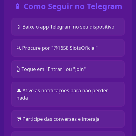
📱 Como Seguir no Telegram
📱 Baixe o app Telegram no seu dispositivo
🔍 Procure por "@1658 SlotsOficial"
👆 Toque em "Entrar" ou "Join"
🔔 Ative as notificações para não perder
nada
💬 Participe das conversas e interaja