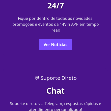
24/7
Fique por dentro de todas as novidades,
promoções e eventos da 14Vin APP em tempo
real!
Ver Notícias
💬 Suporte Direto
Chat
Suporte direto via Telegram, respostas rápidas e
atendimento personalizado!