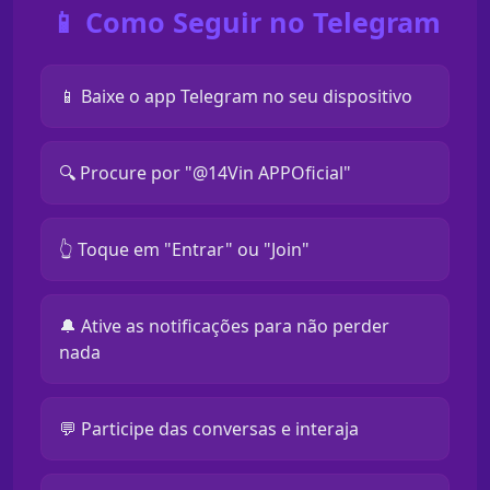
📱 Como Seguir no Telegram
📱 Baixe o app Telegram no seu dispositivo
🔍 Procure por "@14Vin APPOficial"
👆 Toque em "Entrar" ou "Join"
🔔 Ative as notificações para não perder
nada
💬 Participe das conversas e interaja