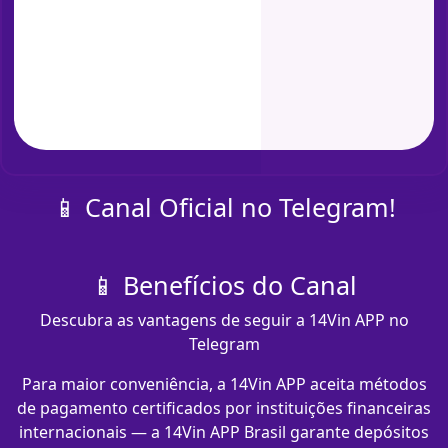
📱 Canal Oficial no Telegram!
📱 Benefícios do Canal
Descubra as vantagens de seguir a 14Vin APP no
Telegram
Para maior conveniência, a 14Vin APP aceita métodos
de pagamento certificados por instituições financeiras
internacionais — a 14Vin APP Brasil garante depósitos