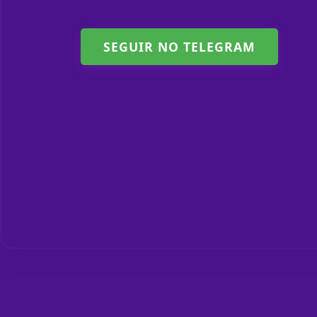
SEGUIR NO TELEGRAM