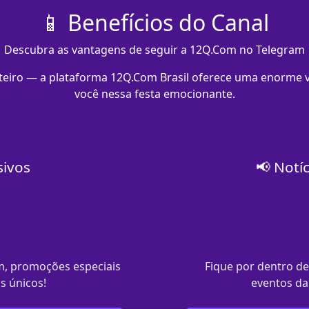
📱 Benefícios do Canal
Descubra as vantagens de seguir a 12Q.Com no Telegram
eiro — a plataforma 12Q.Com Brasil oferece uma enorme v
você nessa festa emocionante.
sivos
📢 Notí
m, promoções especiais
Fique por dentro d
s únicos!
eventos da