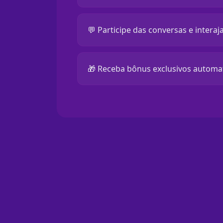
💬 Participe das conversas e interaj
🎁 Receba bônus exclusivos autom