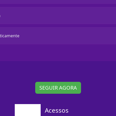
a
aticamente
SEGUIR AGORA
Acessos