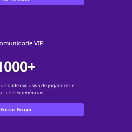
Comunidade VIP
1000+
unidade exclusiva de jogadores e
rtilhe experiências!
Entrar Grupo