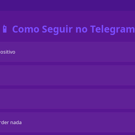
📱 Como Seguir no Telegram
ositivo
erder nada