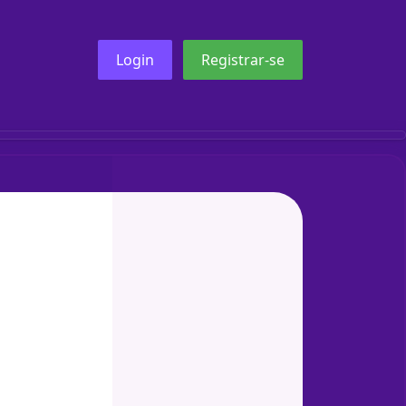
Login
Registrar-se