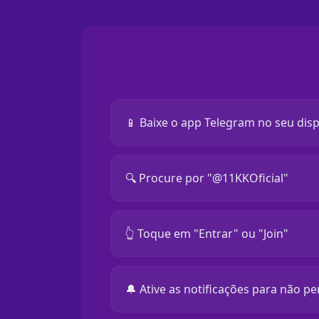
📱 Baixe o app Telegram no seu disp
🔍 Procure por "@11KKOficial"
👆 Toque em "Entrar" ou "Join"
🔔 Ative as notificações para não p