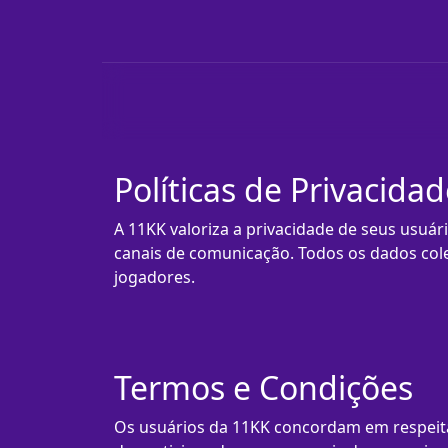
Políticas de Privacida
A 11KK valoriza a privacidade de seus usuá
canais de comunicação. Todos os dados cole
jogadores.
Termos e Condições
Os usuários da 11KK concordam em respeitar