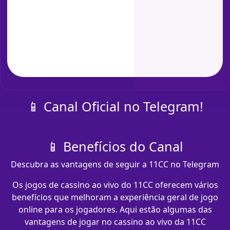
📱 Canal Oficial no Telegram!
📱 Benefícios do Canal
Descubra as vantagens de seguir a 11CC no Telegram
Os jogos de cassino ao vivo do 11CC oferecem vários
benefícios que melhoram a experiência geral de jogo
online para os jogadores. Aqui estão algumas das
vantagens de jogar no cassino ao vivo da 11CC