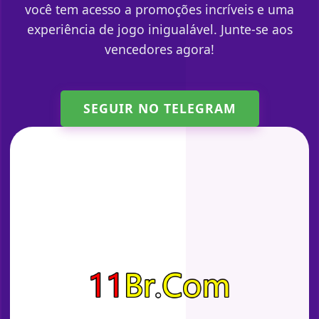
você tem acesso a promoções incríveis e uma
experiência de jogo inigualável. Junte-se aos
vencedores agora!
SEGUIR NO TELEGRAM