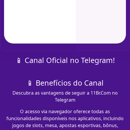
📱 Canal Oficial no Telegram!
📱 Benefícios do Canal
Descubra as vantagens de seguir a 11Br.Com no
Telegram
O acesso via navegador oferece todas as
funcionalidades disponíveis nos aplicativos, incluindo
jogos de slots, mesa, apostas esportivas, bônus,