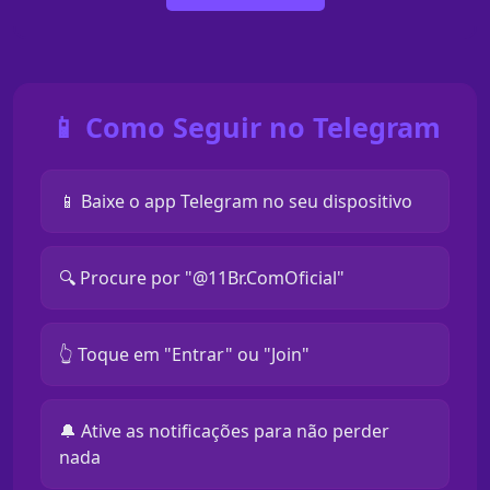
📱 Como Seguir no Telegram
📱 Baixe o app Telegram no seu dispositivo
🔍 Procure por "@11Br.ComOficial"
👆 Toque em "Entrar" ou "Join"
🔔 Ative as notificações para não perder
nada