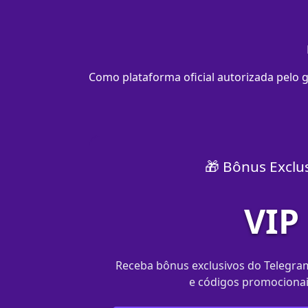
Como plataforma oficial autorizada pelo g
🎁 Bônus Exclu
VIP
Receba bônus exclusivos do Telegra
e códigos promocionai