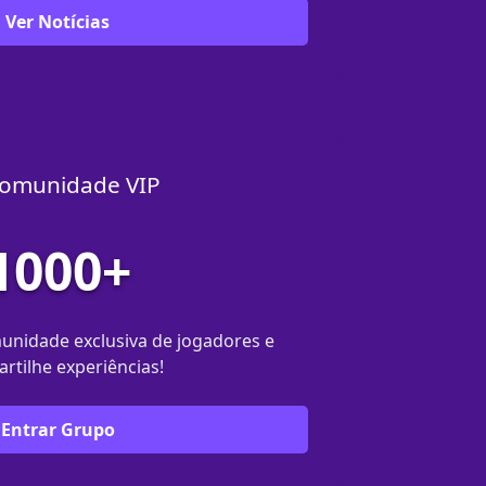
Ver Notícias
Comunidade VIP
1000+
unidade exclusiva de jogadores e
rtilhe experiências!
Entrar Grupo