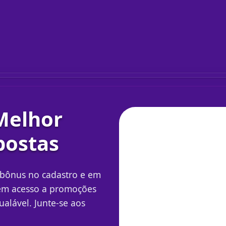
Melhor
postas
 bônus no cadastro e em
tem acesso a promoções
ualável. Junte-se aos