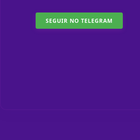
SEGUIR NO TELEGRAM