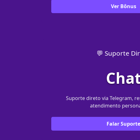
Ver Bônus
💬 Suporte Di
Cha
Suporte direto via Telegram, r
atendimento persona
Falar Suport