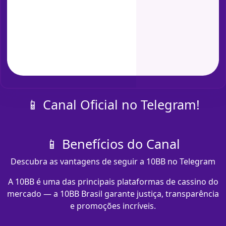
📱 Canal Oficial no Telegram!
📱 Benefícios do Canal
Descubra as vantagens de seguir a 10BB no Telegram
A 10BB é uma das principais plataformas de cassino do
mercado — a 10BB Brasil garante justiça, transparência
e promoções incríveis.