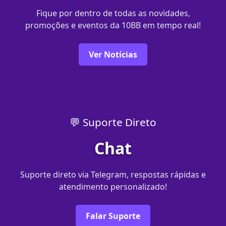
Fique por dentro de todas as novidades,
promoções e eventos da 10BB em tempo real!
Ver Notícias
💬 Suporte Direto
Chat
Suporte direto via Telegram, respostas rápidas e
atendimento personalizado!
Falar Suporte