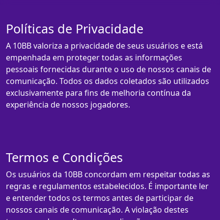
Políticas de Privacidade
A 10BB valoriza a privacidade de seus usuários e está
empenhada em proteger todas as informações
pessoais fornecidas durante o uso de nossos canais de
comunicação. Todos os dados coletados são utilizados
exclusivamente para fins de melhoria contínua da
experiência de nossos jogadores.
Termos e Condições
Os usuários da 10BB concordam em respeitar todas as
regras e regulamentos estabelecidos. É importante ler
e entender todos os termos antes de participar de
nossos canais de comunicação. A violação destes