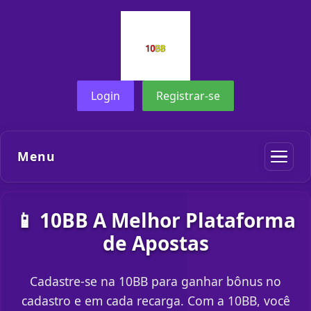
Login
Registrar-se
Menu
📱 10BB A Melhor Plataforma
de Apostas
Cadastre-se na 10BB para ganhar bônus no
cadastro e em cada recarga. Com a 10BB, você