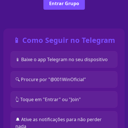
Entrar Grupo
📱 Como Seguir no Telegram
📱 Baixe o app Telegram no seu dispositivo
🔍 Procure por "@001WinOficial"
👆 Toque em "Entrar" ou "Join"
🔔 Ative as notificações para não perder
nada