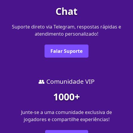
Chat
Suporte direto via Telegram, respostas rápidas e
atendimento personalizado!
Falar Suporte
👥 Comunidade VIP
1000+
Junte-se a uma comunidade exclusiva de
jogadores e compartilhe experiências!